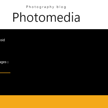
oid
ages