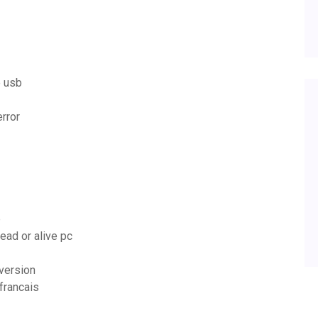
e usb
rror
e
ad or alive pc
version
 francais