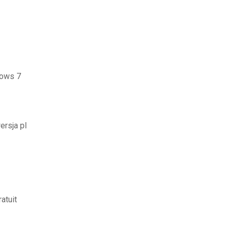
dows 7
ersja pl
atuit