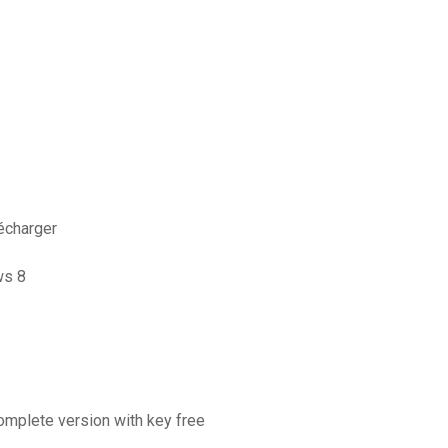
lécharger
ws 8
omplete version with key free