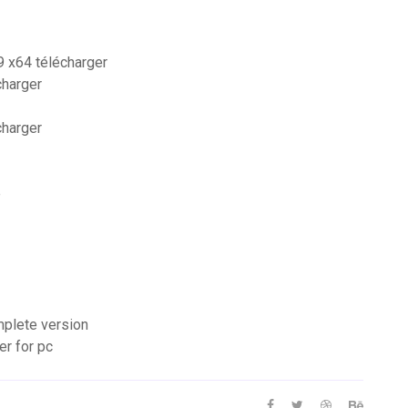
19 x64 télécharger
charger
charger
e
mplete version
er for pc