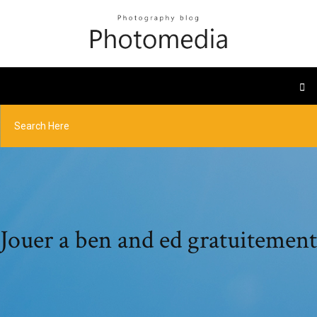
Jouer a ben and ed gratuitement