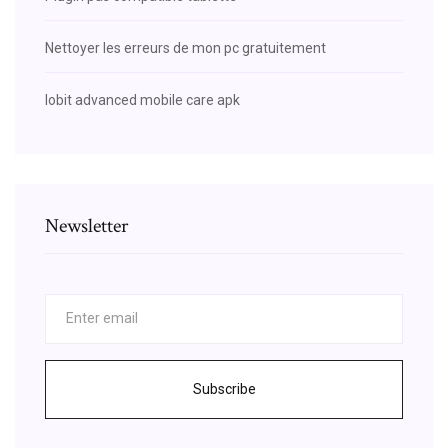
Nettoyer les erreurs de mon pc gratuitement
Iobit advanced mobile care apk
Newsletter
Subscribe