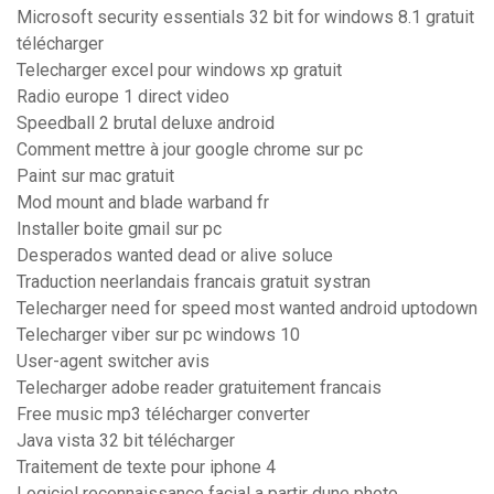
Microsoft security essentials 32 bit for windows 8.1 gratuit
télécharger
Telecharger excel pour windows xp gratuit
Radio europe 1 direct video
Speedball 2 brutal deluxe android
Comment mettre à jour google chrome sur pc
Paint sur mac gratuit
Mod mount and blade warband fr
Installer boite gmail sur pc
Desperados wanted dead or alive soluce
Traduction neerlandais francais gratuit systran
Telecharger need for speed most wanted android uptodown
Telecharger viber sur pc windows 10
User-agent switcher avis
Telecharger adobe reader gratuitement francais
Free music mp3 télécharger converter
Java vista 32 bit télécharger
Traitement de texte pour iphone 4
Logiciel reconnaissance facial a partir dune photo