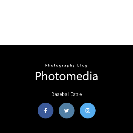
Baseball Estrie