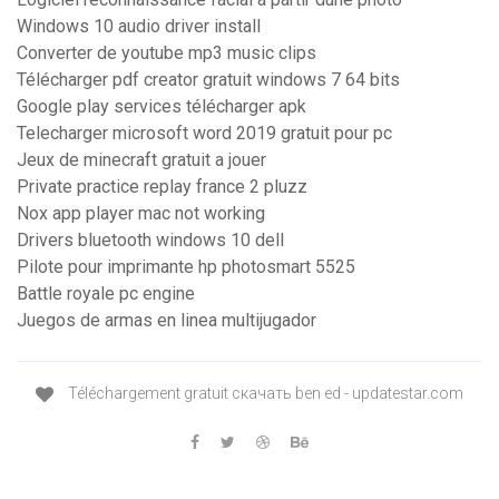
Windows 10 audio driver install
Converter de youtube mp3 music clips
Télécharger pdf creator gratuit windows 7 64 bits
Google play services télécharger apk
Telecharger microsoft word 2019 gratuit pour pc
Jeux de minecraft gratuit a jouer
Private practice replay france 2 pluzz
Nox app player mac not working
Drivers bluetooth windows 10 dell
Pilote pour imprimante hp photosmart 5525
Battle royale pc engine
Juegos de armas en linea multijugador
Téléchargement gratuit скачать ben ed - updatestar.com