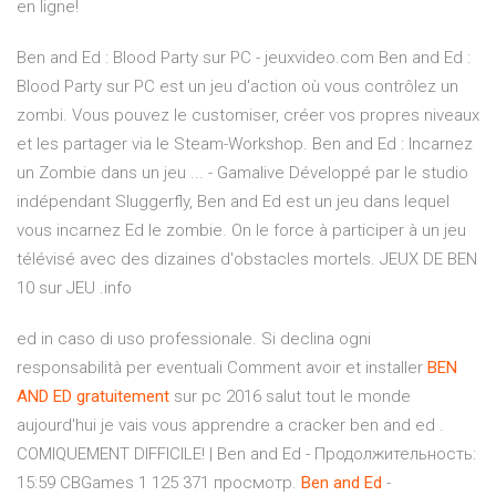
en ligne!
Ben and Ed : Blood Party sur PC - jeuxvideo.com Ben and Ed :
Blood Party sur PC est un jeu d'action où vous contrôlez un
zombi. Vous pouvez le customiser, créer vos propres niveaux
et les partager via le Steam-Workshop. Ben and Ed : Incarnez
un Zombie dans un jeu ... - Gamalive Développé par le studio
indépendant Sluggerfly, Ben and Ed est un jeu dans lequel
vous incarnez Ed le zombie. On le force à participer à un jeu
télévisé avec des dizaines d'obstacles mortels. JEUX DE BEN
10 sur JEU .info
ed in caso di uso professionale. Si declina ogni
responsabilità per eventuali Comment avoir et installer
BEN
AND
ED
gratuitement
sur pc 2016 salut tout le monde
aujourd'hui je vais vous apprendre a cracker ben and ed .
COMIQUEMENT DIFFICILE! | Ben and Ed - Продолжительность:
15:59 CBGames 1 125 371 просмотр.
Ben
and
Ed
-