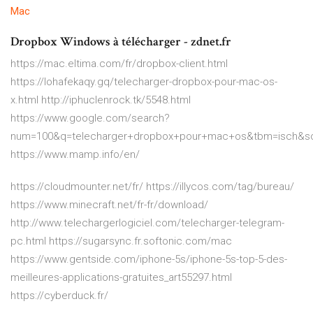
Mac
Dropbox Windows à télécharger - zdnet.fr
https://mac.eltima.com/fr/dropbox-client.html
https://lohafekaqy.gq/telecharger-dropbox-pour-mac-os-
x.html http://iphuclenrock.tk/5548.html
https://www.google.com/search?
num=100&q=telecharger+dropbox+pour+mac+os&tbm=isch&s
https://www.mamp.info/en/
https://cloudmounter.net/fr/ https://illycos.com/tag/bureau/
https://www.minecraft.net/fr-fr/download/
http://www.telechargerlogiciel.com/telecharger-telegram-
pc.html https://sugarsync.fr.softonic.com/mac
https://www.gentside.com/iphone-5s/iphone-5s-top-5-des-
meilleures-applications-gratuites_art55297.html
https://cyberduck.fr/