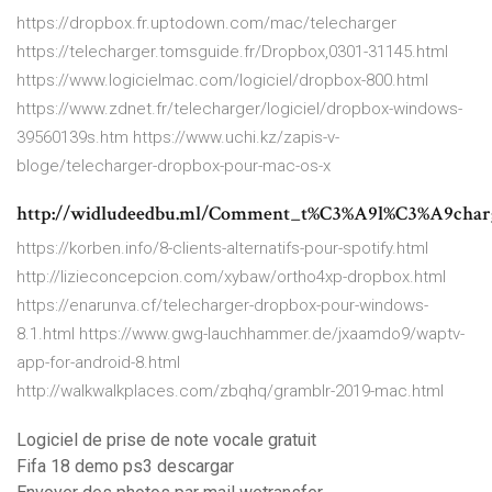
https://dropbox.fr.uptodown.com/mac/telecharger
https://telecharger.tomsguide.fr/Dropbox,0301-31145.html
https://www.logicielmac.com/logiciel/dropbox-800.html
https://www.zdnet.fr/telecharger/logiciel/dropbox-windows-
39560139s.htm https://www.uchi.kz/zapis-v-
bloge/telecharger-dropbox-pour-mac-os-x
http://widludeedbu.ml/Comment_t%C3%A9l%C3%A9char
https://korben.info/8-clients-alternatifs-pour-spotify.html
http://lizieconcepcion.com/xybaw/ortho4xp-dropbox.html
https://enarunva.cf/telecharger-dropbox-pour-windows-
8.1.html https://www.gwg-lauchhammer.de/jxaamdo9/waptv-
app-for-android-8.html
http://walkwalkplaces.com/zbqhq/gramblr-2019-mac.html
Logiciel de prise de note vocale gratuit
Fifa 18 demo ps3 descargar