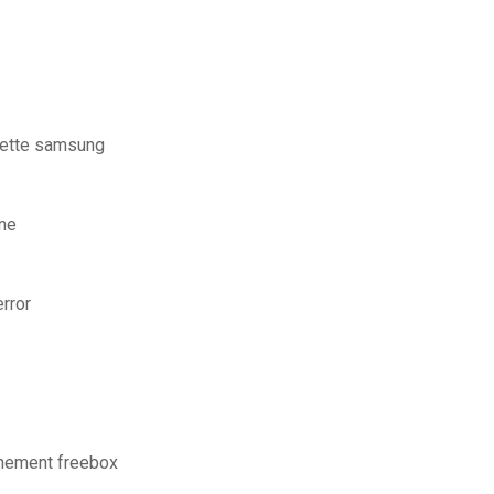
lette samsung
gne
rror
nnement freebox