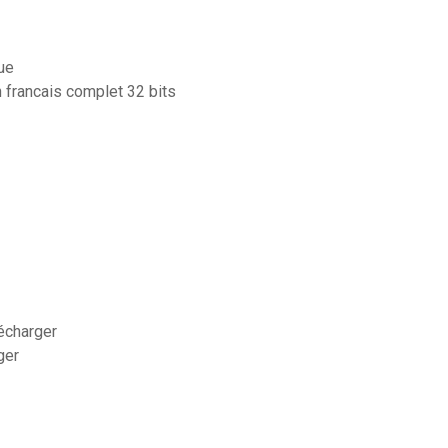
ue
 francais complet 32 bits
lécharger
ger