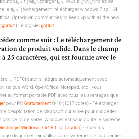
 bouton ï¿½ tï¿½lï¿½charger ï¿½, vous bï¿½nï¿½ficiez de
cilite le tï¿½lï¿½chargement. télécharger windows 7 sp1 64
fficial Uptodown communities to keep up with all the new
r
gratuit
| Le logiciel
gratuit
édez comme suit : Le téléchargement de
ivation de produit valide. Dans le champ
 à 25 caractères, qui est fournie avec le
ière ... PDFCreator s’intègre automatiquement avec
n, tel que Word, OpenOffice, Notepad, etc., vous
chier au format portable PDF avec tous les avantages que
ger
pour PC
Gratuitement
8/10 (1017 votes) - Télécharger
e d'exploitation de Microsoft qui arrive pour succéder
orations de toute sorte. Windows est sans doute le système
élécharger
Windows
7
64
Bit
iso (
Gratuit
) - SosVirus
mage disque) et réinstallez votre système. Ce dvd contient