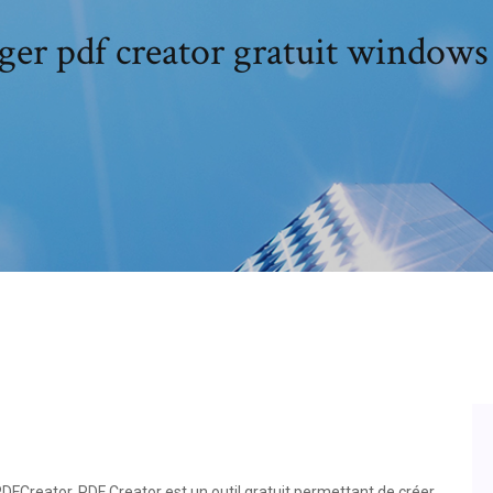
ger pdf creator gratuit windows 
DFCreator. PDF Creator est un outil gratuit permettant de créer